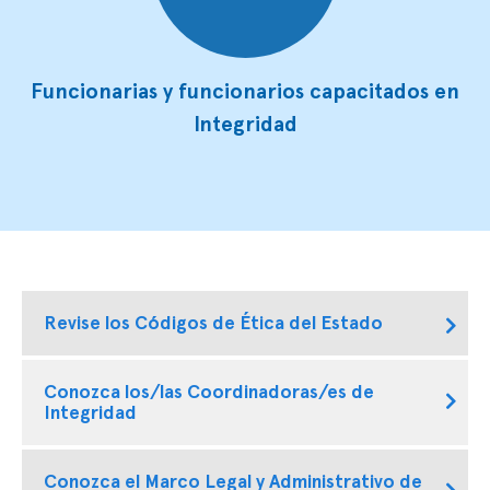
Funcionarias y funcionarios capacitados en
Integridad
Revise los Códigos de Ética del Estado
Ver Códigos de Ética de servicios del Estado
Conozca los/las Coordinadoras/es de
Integridad
Ver Listado de Coordinadores de Integridad
Conozca el Marco Legal y Administrativo de