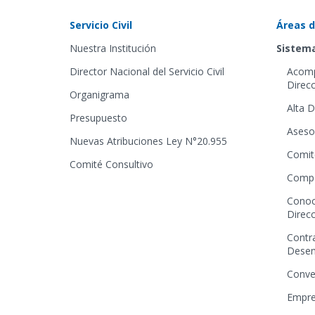
Servicio Civil
Áreas d
Nuestra Institución
Sistema
Director Nacional del Servicio Civil
Acomp
Direcc
Organigrama
Alta D
Presupuesto
Aseso
Nuevas Atribuciones Ley N°20.955
Comit
Comité Consultivo
Compe
Conoc
Direcc
Contr
Dese
Conve
Empre