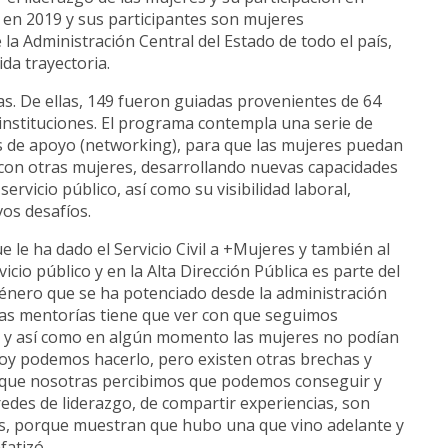
ó en 2019 y sus participantes son mujeres
 la Administración Central del Estado de todo el país,
da trayectoria.
as. De ellas, 149 fueron guiadas
provenientes de 64
instituciones. El programa contempla una serie de
es de apoyo (networking), para que las mujeres puedan
 con otras mujeres, desarrollando nuevas capacidades
servicio público, así como su visibilidad laboral,
os desafíos.
 le ha dado el Servicio Civil a +Mujeres y también al
icio público y en la Alta Dirección Pública es parte del
género que se ha potenciado desde la administración
 las mentorías tiene que ver con que seguimos
ía, y así como en algún momento las mujeres no podían
hoy podemos hacerlo, pero existen otras brechas y
o que nosotras percibimos que podemos conseguir y
redes de liderazgo, de compartir experiencias, son
s, porque muestran que hubo una que vino adelante y
fatizó.