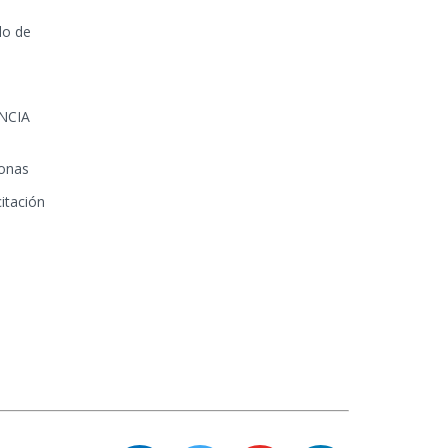
lo de
NCIA
sonas
itación