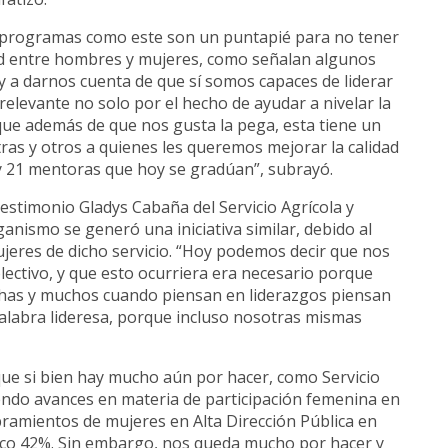
e programas como este son un puntapié para no tener
ad entre hombres y mujeres, como señalan algunos
 a darnos cuenta de que sí somos capaces de liderar
relevante no solo por el hecho de ayudar a nivelar la
ue además de que nos gusta la pega, esta tiene un
tras y otros a quienes les queremos mejorar la calidad
s y 21 mentoras que hoy se gradúan”, subrayó.
estimonio Gladys Cabaña del Servicio Agrícola y
ganismo se generó una iniciativa similar, debido al
ujeres de dicho servicio. “Hoy podemos decir que nos
olectivo, y que esto ocurriera era necesario porque
chas y muchos cuando piensan en liderazgos piensan
 palabra lideresa, porque incluso nosotras mismas
 que si bien hay mucho aún por hacer, como Servicio
endo avances en materia de participación femenina en
mbramientos de mujeres en Alta Dirección Pública en
rico 42%. Sin embargo, nos queda mucho por hacer y