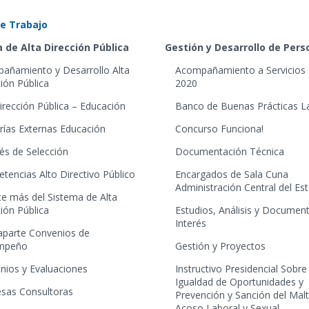
e Trabajo
 de Alta Dirección Pública
Gestión y Desarrollo de Per
añamiento y Desarrollo Alta
Acompañamiento a Servicios 
ión Pública
2020
irección Pública – Educación
Banco de Buenas Prácticas L
rías Externas Educación
Concurso Funciona!
és de Selección
Documentación Técnica
tencias Alto Directivo Público
Encargados de Sala Cuna
Administración Central del Es
e más del Sistema de Alta
ión Pública
Estudios, Análisis y Documen
Interés
aparte Convenios de
mpeño
Gestión y Proyectos
nios y Evaluaciones
Instructivo Presidencial Sobre
Igualdad de Oportunidades y
sas Consultoras
Prevención y Sanción del Mal
Acoso Laboral y Sexual