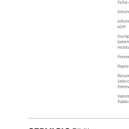
Ficha
Infor
Infor
ADP
Inscr
extern
reclu
Prese
Repre
Resum
Selecc
Entre
Valore
Públi