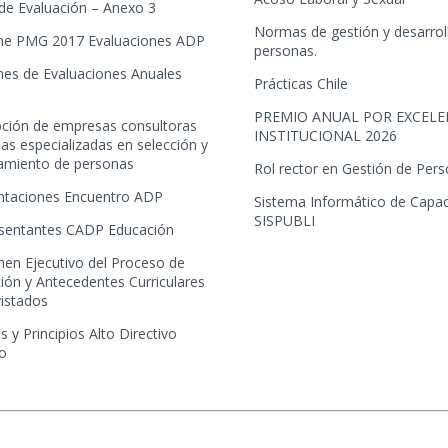
 de Evaluación – Anexo 3
Normas de gestión y desarrol
me PMG 2017 Evaluaciones ADP
personas.
mes de Evaluaciones Anuales
Prácticas Chile
PREMIO ANUAL POR EXCELE
ipción de empresas consultoras
INSTITUCIONAL 2026
as especializadas en selección y
tamiento de personas
Rol rector en Gestión de Per
ntaciones Encuentro ADP
Sistema Informático de Capac
SISPUBLI
sentantes CADP Educación
en Ejecutivo del Proceso de
ión y Antecedentes Curriculares
vistados
s y Principios Alto Directivo
co