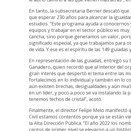
En tanto, la subsecretaria Berner descató qu
que esperar 230 años para alcanzar la iguald
estudios. “Este programa ayuda a conocernos y
equipos y trabajar en el sector público es muy 
cancha, sino porque generamos un valor, porq
significado especial, ya que trabajamos para o
de vida. Y ese es el espíritu de las 149 guiada
En representación de las guiadas, entregó su t
Ganadero, quien recordó que al interior del or
gran interés que despertó el tema entre las m
fortalecimos en lo individual y también en lo c
aún existen brechas, desigualdades y aún mu
en un líder, y poco a poco se va instalando la
tenemos techos de cristal”, acotó.
Finalmente, el director Felipe Melo manifestó
Civil estamos contentos porque ya se están vi
la Alta Dirección Pública. “El año 2022 los no
cargos de primer nivel se elevaron a un histó