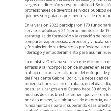
cargos de dirección y responsabilidad. Se inici
profesionales de diversos servicios públicos de
quienes son guiadas por mentoras de reconoci
En la versión 2022 participaron 170 funcionari
servicios públicos y 21 fueron mentoras
de 19 
estrategias de formación y la creación de red
compartir experiencias, aprender y vincularse
y fortaleciendo su desarrollo profesional en el 
liderazgo y empoderamiento
para asumir nuev
La ministra Orellana sostuvo que el impulso que
énfasis a la incorporación de mujeres en el serv
trabajo de transversalización del enfoque de 
del Presidente Gabriel Boric. “La necesidad de
teniendo barreras en el trabajo, en el día a d
postular a cargos en el Estado hace 50 años, 
muchas de esas brechas tienen que ver con l
por eso mismo, las iniciativas de mentoría, de 
fundamentales para ir superando esas brecha
le abrió camino a las que vienen más atrás”, en