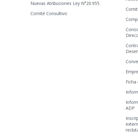
Nuevas Atribuciones Ley N°20.955
Comit
Comité Consultivo
Compe
Conoc
Direcc
Contr
Dese
Conve
Empre
Ficha
Infor
Infor
ADP
Inscr
extern
reclu