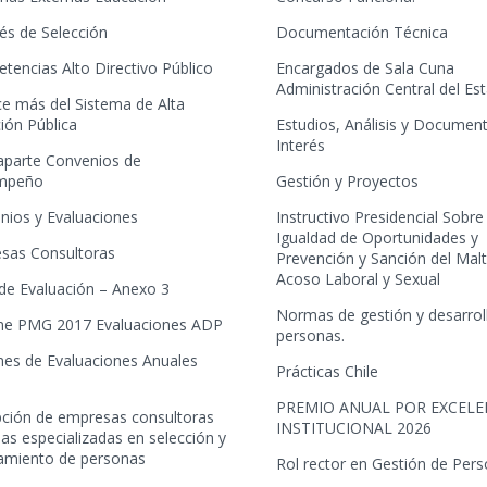
és de Selección
Documentación Técnica
tencias Alto Directivo Público
Encargados de Sala Cuna
Administración Central del Es
e más del Sistema de Alta
ión Pública
Estudios, Análisis y Documen
Interés
aparte Convenios de
mpeño
Gestión y Proyectos
nios y Evaluaciones
Instructivo Presidencial Sobre
Igualdad de Oportunidades y
sas Consultoras
Prevención y Sanción del Mal
Acoso Laboral y Sexual
 de Evaluación – Anexo 3
Normas de gestión y desarrol
me PMG 2017 Evaluaciones ADP
personas.
mes de Evaluaciones Anuales
Prácticas Chile
PREMIO ANUAL POR EXCELE
ipción de empresas consultoras
INSTITUCIONAL 2026
as especializadas en selección y
tamiento de personas
Rol rector en Gestión de Per