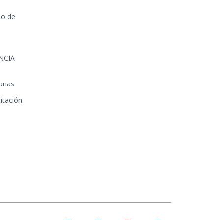
lo de
NCIA
sonas
itación