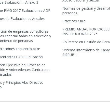
Acoso Laboral y Sexual
 de Evaluación – Anexo 3
Normas de gestión y desarrol
me PMG 2017 Evaluaciones ADP
personas.
mes de Evaluaciones Anuales
Prácticas Chile
PREMIO ANUAL POR EXCELE
ipción de empresas consultoras
INSTITUCIONAL 2026
as especializadas en selección y
tamiento de personas
Rol rector en Gestión de Per
ntaciones Encuentro ADP
Sistema Informático de Capac
SISPUBLI
sentantes CADP Educación
en Ejecutivo del Proceso de
ión y Antecedentes Curriculares
vistados
s y Principios Alto Directivo
co