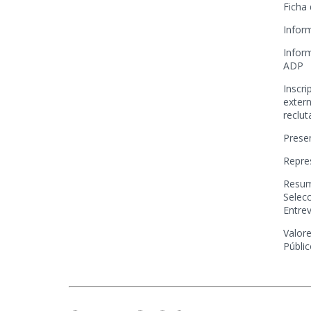
Ficha
Infor
Infor
ADP
Inscr
extern
reclu
Prese
Repre
Resum
Selecc
Entre
Valore
Públi