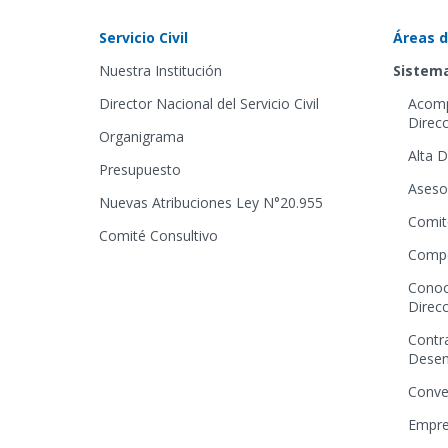
Servicio Civil
Áreas d
Nuestra Institución
Sistema
Director Nacional del Servicio Civil
Acomp
Direcc
Organigrama
Alta D
Presupuesto
Aseso
Nuevas Atribuciones Ley N°20.955
Comit
Comité Consultivo
Compe
Conoc
Direcc
Contr
Dese
Conve
Empre