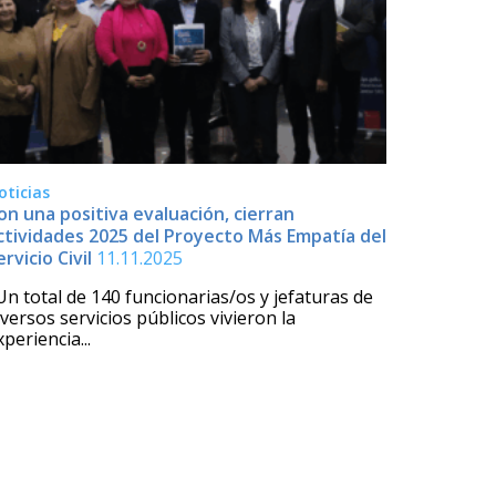
oticias
on una positiva evaluación, cierran
ctividades 2025 del Proyecto Más Empatía del
ervicio Civil
11.11.2025
n total de 140 funcionarias/os y jefaturas de
iversos servicios públicos vivieron la
xperiencia...