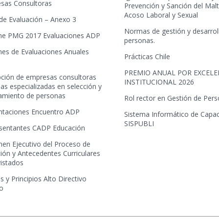
sas Consultoras
Prevención y Sanción del Mal
Acoso Laboral y Sexual
 de Evaluación – Anexo 3
Normas de gestión y desarrol
me PMG 2017 Evaluaciones ADP
personas.
mes de Evaluaciones Anuales
Prácticas Chile
PREMIO ANUAL POR EXCELE
ipción de empresas consultoras
INSTITUCIONAL 2026
as especializadas en selección y
tamiento de personas
Rol rector en Gestión de Per
ntaciones Encuentro ADP
Sistema Informático de Capac
SISPUBLI
sentantes CADP Educación
en Ejecutivo del Proceso de
ión y Antecedentes Curriculares
vistados
s y Principios Alto Directivo
co