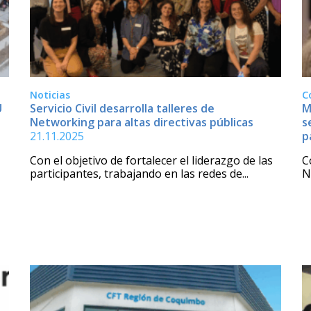
Noticias
C
U
Servicio Civil desarrolla talleres de
M
Networking para altas directivas públicas
s
21.11.2025
p
Con el objetivo de fortalecer el liderazgo de las
C
participantes, trabajando en las redes de...
N