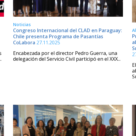
Noticias
Congreso Internacional del CLAD en Paraguay:
A
P
Chile presenta Programa de Pasantías
a
CoLabora
27.11.2025
S
s
Encabezada por el director Pedro Guerra, una
2
.
delegación del Servicio Civil participó en el XXX...
E
a
S