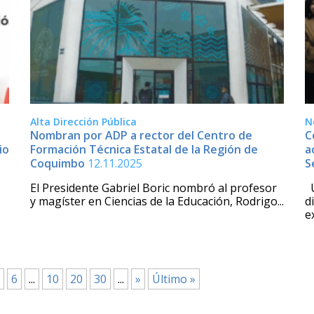
Alta Dirección Pública
N
Nombran por ADP a rector del Centro de
C
io
Formación Técnica Estatal de la Región de
a
Coquimbo
12.11.2025
S
El Presidente Gabriel Boric nombró al profesor
U
y magíster en Ciencias de la Educación, Rodrigo...
d
e
6
...
10
20
30
...
»
Último »