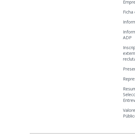
Empre
Ficha
Infor
Infor
ADP
Inscr
extern
reclu
Prese
Repre
Resum
Selecc
Entre
Valore
Públi