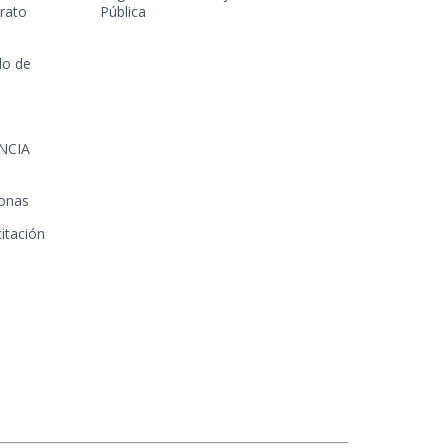
trato
Pública
lo de
NCIA
sonas
itación