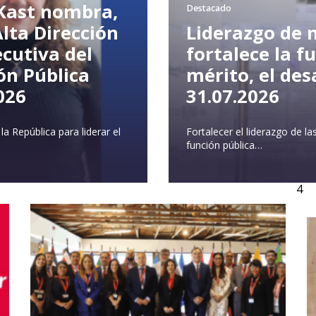
 Kast nombra,
Destacado
lta Dirección
Liderazgo de 
ecutiva del
fortalece la f
ón Pública
mérito, el desa
026
31.07.2026
a República para liderar el
Fortalecer el liderazgo de l
función pública…
4