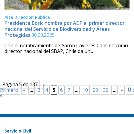
Alta Dirección Pública
Presidente Boric nombra por ADP al primer director
nacional del Servicio de Biodiversidad y Áreas
Protegidas
30.09.2025
Con el nombramiento de Aarón Cavieres Cancino como
director nacional del SBAP, Chile da un...
Página 5 de 137
«
Primero
«
...
3
4
5
6
7
...
10
20
30
...
»
Úl
»
Servicio Civil