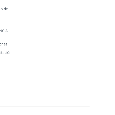
lo de
NCIA
sonas
itación