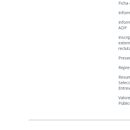
Ficha
Infor
Infor
ADP
Inscr
extern
reclu
Prese
Repre
Resum
Selecc
Entre
Valore
Públi