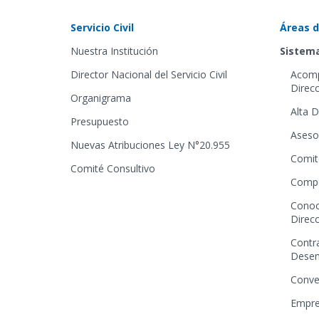
Servicio Civil
Áreas d
Nuestra Institución
Sistema
Director Nacional del Servicio Civil
Acomp
Direcc
Organigrama
Alta D
Presupuesto
Aseso
Nuevas Atribuciones Ley N°20.955
Comit
Comité Consultivo
Compe
Conoc
Direcc
Contr
Dese
Conve
Empre