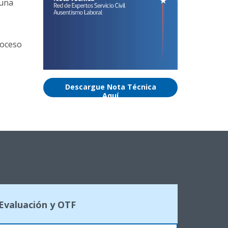
 una
roceso
Descargue Nota Técnica
Aquí
 Evaluación y OTF