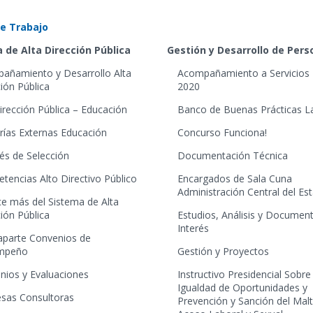
e Trabajo
 de Alta Dirección Pública
Gestión y Desarrollo de Per
añamiento y Desarrollo Alta
Acompañamiento a Servicios 
ión Pública
2020
irección Pública – Educación
Banco de Buenas Prácticas L
rías Externas Educación
Concurso Funciona!
és de Selección
Documentación Técnica
tencias Alto Directivo Público
Encargados de Sala Cuna
Administración Central del Es
e más del Sistema de Alta
ión Pública
Estudios, Análisis y Documen
Interés
aparte Convenios de
mpeño
Gestión y Proyectos
nios y Evaluaciones
Instructivo Presidencial Sobre
Igualdad de Oportunidades y
sas Consultoras
Prevención y Sanción del Mal