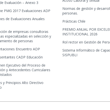
Acoso Laboral y Sexual
 de Evaluación – Anexo 3
Normas de gestión y desarrol
me PMG 2017 Evaluaciones ADP
personas.
mes de Evaluaciones Anuales
Prácticas Chile
PREMIO ANUAL POR EXCELE
ipción de empresas consultoras
INSTITUCIONAL 2026
as especializadas en selección y
tamiento de personas
Rol rector en Gestión de Per
ntaciones Encuentro ADP
Sistema Informático de Capac
SISPUBLI
sentantes CADP Educación
en Ejecutivo del Proceso de
ión y Antecedentes Curriculares
vistados
s y Principios Alto Directivo
co